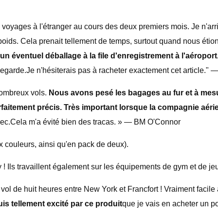
rs voyages à l'étranger au cours des deux premiers mois. Je n'ar
poids. Cela prenait tellement de temps, surtout quand nous étions
un éventuel déballage à la file d'enregistrement à l'aéroport
vegarde.
Je n'hésiterais pas à racheter exactement cet article."
nombreux vols.
Nous avons pesé les bagages au fur et à mesur
faitement précis. Très important lorsque la compagnie aérie
vec.
Cela m'a évité bien des tracas. » — BM O'Connor
x couleurs, ainsi qu'en pack de deux).
! Ils travaillent également sur les équipements de gym et de je
t vol de huit heures entre New York et Francfort ! Vraiment facil
uis tellement excité par ce produit
que je vais en acheter un 