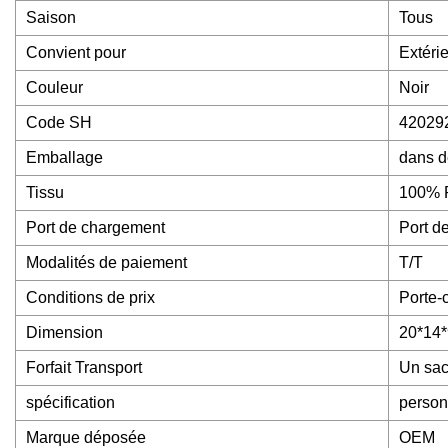
Saison
Tous
Convient pour
Extéri
Couleur
Noir
Code SH
42029
Emballage
dans d
Tissu
100% P
Port de chargement
Port d
Modalités de paiement
T/T
Conditions de prix
Porte-
Dimension
20*14*
Forfait Transport
Un sac
spécification
person
Marque déposée
OEM